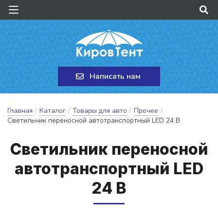
Написать нам
Главная
/
Каталог
/
Товары для авто
/
Прочее
/
Светильник переносной автотранспортный LED 24 В
Све­тиль­ник пе­ре­нос­ной
ав­тотран­спортный LED
24 В