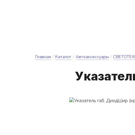
610047, Кировская область, г. Киров, ул. Весенняя
Услу
Производство т
Ремонт сдвижн
Герметизация пожво
Главная
/
Каталог
/
Автоаксессуары
/
СВЕТОТЕ
У­ка­за­те