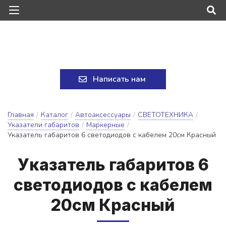
Написать нам
Главная
/
Каталог
/
Автоаксессуары
/
СВЕТОТЕХНИКА
/
Указатели габаритов
/
Маркерные
/
Указатель габаритов 6 светодиодов с кабелем 20см Красный
У­ка­за­тель га­ба­ри­тов 6
све­то­ди­о­дов с ка­бе­лем
20см Крас­ный