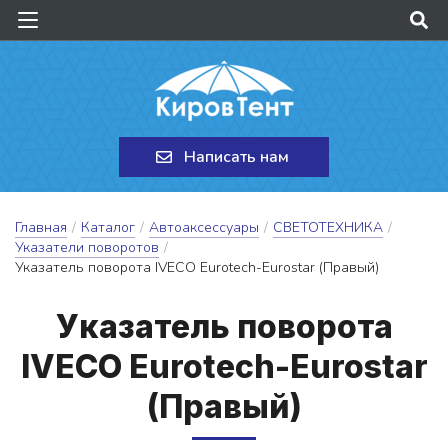
Написать нам
Главная
/
Каталог
/
Автоаксессуары
/
СВЕТОТЕХНИКА
/
Указатели поворотов
/
Указатель поворота IVECO Eurotech-Eurostar (Правый)
У­ка­за­тель по­во­ро­та
IVECO Eurotech-Eurostar
(Пра­вый)