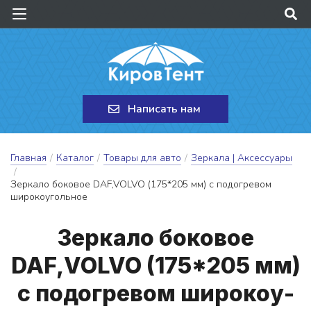
Написать нам
Главная
/
Каталог
/
Товары для авто
/
Зеркала | Аксессуары
/
Зеркало боковое DAF,VOLVO (175*205 мм) с подогревом
широкоугольное
Зер­ка­ло бо­ко­вое
DAF,VOLVO (175*205 мм)
с по­дог­ре­вом ши­ро­ко­у­