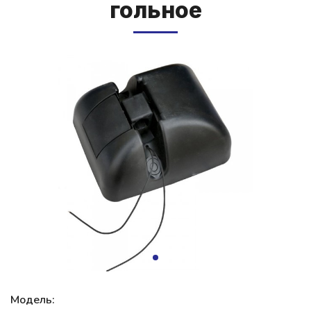
голь­ное
Модель: