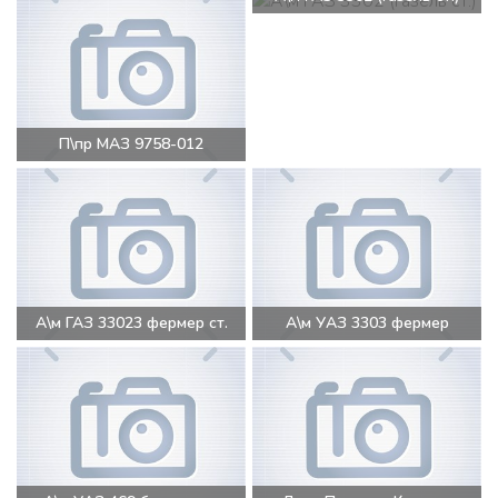
П\пр МАЗ 9758-012
А\м ГАЗ 33023 фермер ст.
А\м УАЗ 3303 фермер