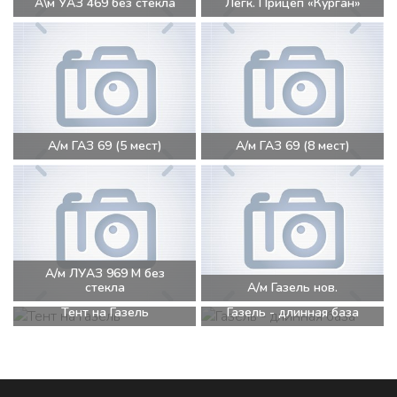
А\м УАЗ 469 без стекла
Легк. Прицеп «Курган»
А/м ГАЗ 69 (5 мест)
А/м ГАЗ 69 (8 мест)
А/м ЛУАЗ 969 М без
стекла
А/м Газель нов.
Тент на Газель
Газель - длинная база