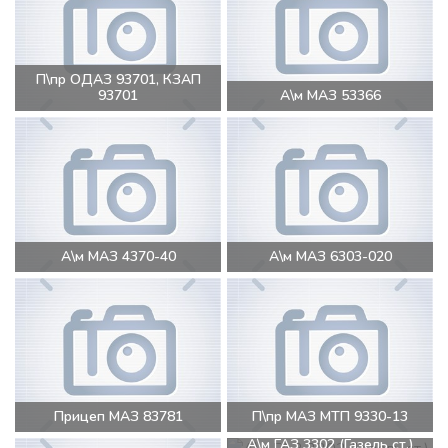
П\пр ОДАЗ 93701, КЗАП
93701
А\м МАЗ 53366
А\м МАЗ 4370-40
А\м МАЗ 6303-020
Прицеп МАЗ 83781
П\пр МАЗ МТП 9330-13
А\м ГАЗ 3302 (Газель ст.)